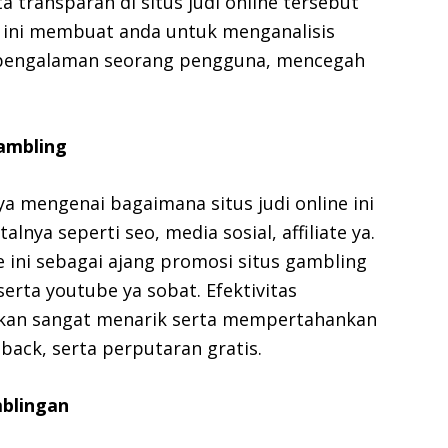
 transparan di situs judi online tersebut
g ini membuat anda untuk menganalisis
n pengalaman seorang pengguna, mencegah
Gambling
 mengenai bagaimana situs judi online ini
nya seperti seo, media sosial, affiliate ya.
 ini sebagai ajang promosi situs gambling
erta youtube ya sobat. Efektivitas
arkan sangat menarik serta mempertahankan
ack, serta perputaran gratis.
mblingan