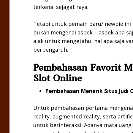
terkenal sejagat raya.
Tetapi untuk pemain baru/ newbie in
bukan mengenai aspek – aspek apa saja
ajak untuk mengetahui hal apa saja yan
berpengaruh.
Pembahasan Favorit Me
Slot Online
Pembahasan Menarik Situs Judi 
Untuk pembahasan pertama mengenai b
reality, augmented reality, serta artif
untuk berinteraksi. Adanya mata uang