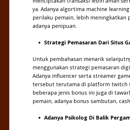
menciptakan transaksi lebih aman serta
ya. Adanya algortima machine learnin
perilaku pemain, lebih meningkatka
adanya penipuan.
Strategi Pemasaran Dari Situs 
Untuk pembahasan menarik selanjutnya
menggunakan strategi pemasaran digital
Adanya influencer serta streamer game
tersebut terutama di platform twitch s
beberapa jenis bonus ini juga di taw
pemain, adanya bonus sambutan, cashb
Adanya Psikolog Di Balik Perga