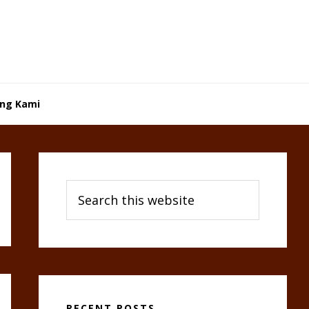
ng Kami
Primary
Sidebar
Search
this
website
RECENT POSTS