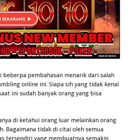
uti beberpa pembahasan menarik dari salah
bling online ini. Siapa sih yang tidak kenal
saat ini sudah banyak orang yang bisa
k hanya di ketahui orang luar melainkan orang
h. Bagaimana tidak di citai oleh semua
khas tersendiri yang membuatnya semakin