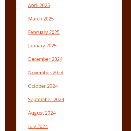
April 2025
March 2025
February 2025
January 2025
December 2024
November 2024
October 2024
September 2024
August 2024
July 2024