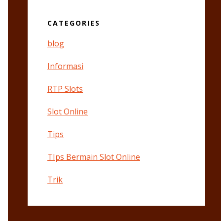
CATEGORIES
blog
Informasi
RTP Slots
Slot Online
Tips
TIps Bermain Slot Online
Trik