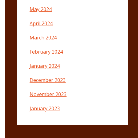
May 2024
April 2024
March 2024
February 2024
January 2024
December 2023
November 2023
January 2023