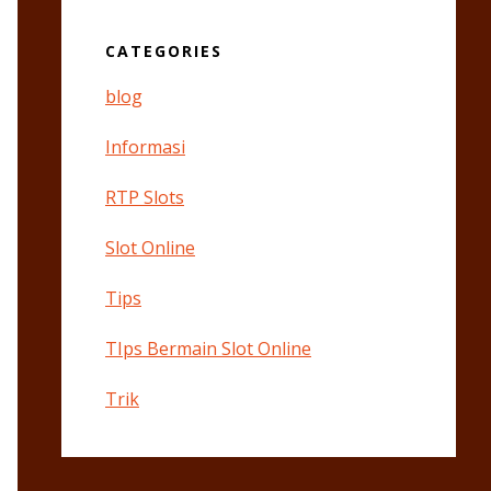
CATEGORIES
blog
Informasi
RTP Slots
Slot Online
Tips
TIps Bermain Slot Online
Trik