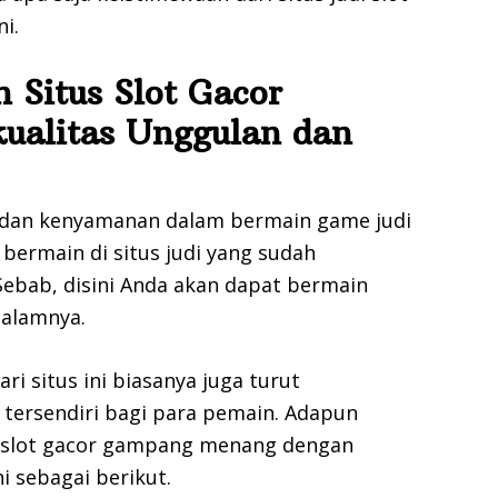
ni.
 Situs Slot Gacor
alitas Unggulan dan
dan kenyamanan dalam bermain game judi
 bermain di situs judi yang sudah
Sebab, disini Anda akan dapat bermain
dalamnya.
ri situs ini biasanya juga turut
tersendiri bagi para pemain. Adapun
di slot gacor gampang menang dengan
i sebagai berikut.