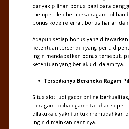
banyak pilihan bonus bagi para penggu
memperoleh beraneka ragam pilihan b
bonus kode referral, bonus harian dan l
Adapun setiap bonus yang ditawarkan 
ketentuan tersendiri yang perlu dipen
ingin mendapatkan bonus tersebut, p
ketentuan yang berlaku di dalamnya.
Tersedianya Beraneka Ragam Pi
Situs slot judi gacor online berkualit
beragam pilihan game taruhan super l
dilakukan, yakni untuk memudahkan b
ingin dimainkan nantinya.