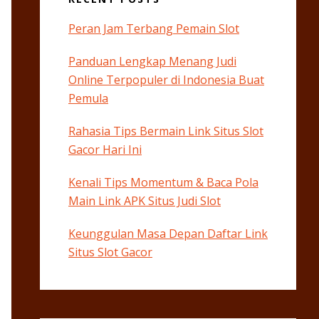
Peran Jam Terbang Pemain Slot
Panduan Lengkap Menang Judi
Online Terpopuler di Indonesia Buat
Pemula
Rahasia Tips Bermain Link Situs Slot
Gacor Hari Ini
Kenali Tips Momentum & Baca Pola
Main Link APK Situs Judi Slot
Keunggulan Masa Depan Daftar Link
Situs Slot Gacor