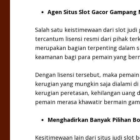
Agen Situs Slot Gacor Gampang 
Salah satu keistimewaan dari slot judi
tercantum lisensi resmi dari pihak terk
merupakan bagian terpenting dalam sl
keamanan bagi para pemain yang berm
Dengan lisensi tersebut, maka pemain 
kerugian yang mungkin saja dialami di 
kerugian peretasan, kehilangan uang
pemain merasa khawatir bermain game
Menghadirkan Banyak Pilihan B
Kesitimewaan lain dari situs judi slot