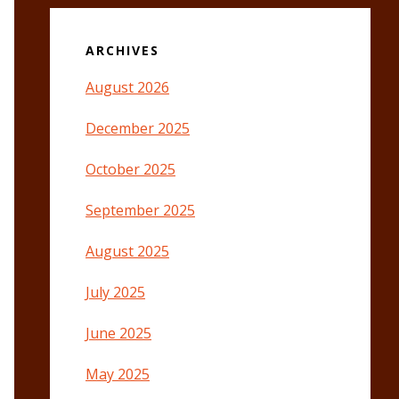
ARCHIVES
August 2026
December 2025
October 2025
September 2025
August 2025
July 2025
June 2025
May 2025