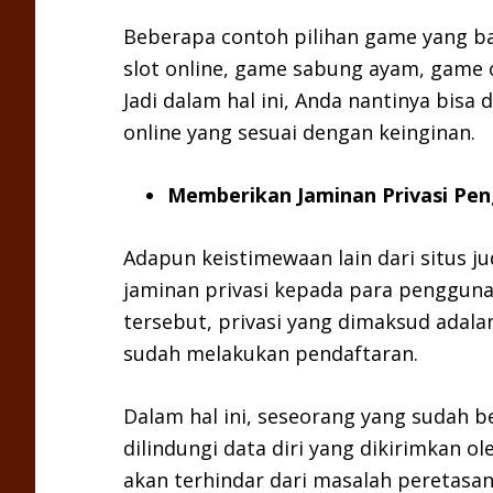
Beberapa contoh pilihan game yang ba
slot online, game sabung ayam, game c
Jadi dalam hal ini, Anda nantinya bis
online yang sesuai dengan keinginan.
Memberikan Jaminan Privasi Pe
Adapun keistimewaan lain dari situs j
jaminan privasi kepada para pengguna
tersebut, privasi yang dimaksud adal
sudah melakukan pendaftaran.
Dalam hal ini, seseorang yang sudah 
dilindungi data diri yang dikirimkan o
akan terhindar dari masalah peretasa